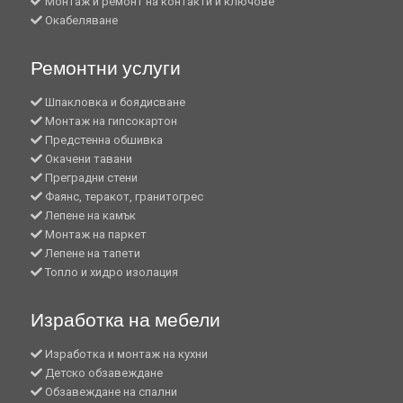
Монтаж и ремонт на контакти и ключове
Окабеляване
Ремонтни услуги
Шпакловка и боядисване
Монтаж на гипсокартон
Предстенна обшивка
Окачени тавани
Преградни стени
Фаянс, теракот, гранитогрес
Лепене на камък
Монтаж на паркет
Лепене на тапети
Топло и хидро изолация
Изработка на мебели
Изработка и монтаж на кухни
Детско обзавеждане
Обзавеждане на спални