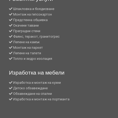
Шпакловка и боядисване
Монтаж на гипсокартон
Предстенна обшивка
Окачени тавани
Преградни стени
Фаянс, теракот, гранитогрес
Лепене на камък
Монтаж на паркет
Лепене на тапети
Топло и хидро изолация
Изработка на мебели
Изработка и монтаж на кухни
Детско обзавеждане
Обзавеждане на спални
Изработка и монтаж на портманта