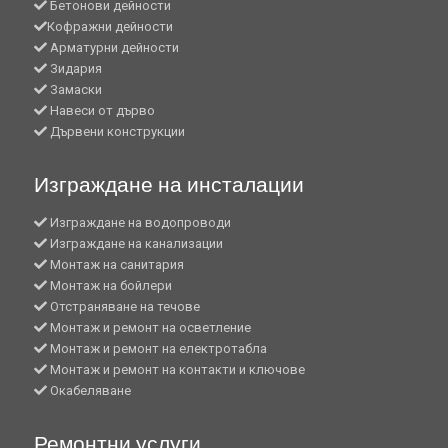
Бетонови дейности
Кофражни дейности
Арматурни дейности
Зидария
Замаски
Навеси от дърво
Дървени конструкции
Изграждане на инсталации
Изграждане на водопроводи
Изграждане на канализации
Монтаж на санитария
Монтаж на бойлери
Отстраняване на течове
Монтаж и ремонт на осветление
Монтаж и ремонт на електротабла
Монтаж и ремонт на контакти и ключове
Окабеляване
Ремонтни услуги