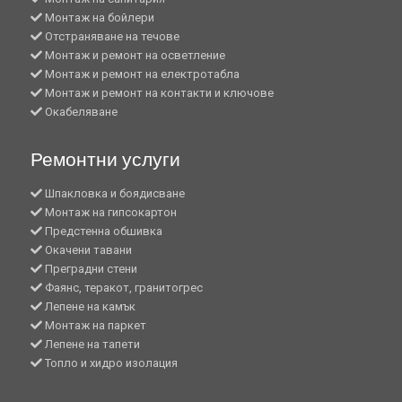
Монтаж на бойлери
Отстраняване на течове
Монтаж и ремонт на осветление
Монтаж и ремонт на електротабла
Монтаж и ремонт на контакти и ключове
Окабеляване
Ремонтни услуги
Шпакловка и боядисване
Монтаж на гипсокартон
Предстенна обшивка
Окачени тавани
Преградни стени
Фаянс, теракот, гранитогрес
Лепене на камък
Монтаж на паркет
Лепене на тапети
Топло и хидро изолация