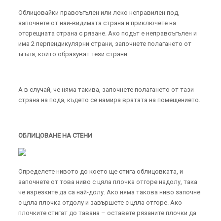
Облицовайки правоъгълен или леко неправилен под,
започнете от най-видимата страна и приключете на
отсрещната страна с рязане. Ако подът е неправоъгълен и
има 2 перпендикулярни страни, започнете полагането от
ъгъла, който образуват тези страни.
А в случай, че няма такива, започнете полагането от тази
страна на пода, където се намира вратата на помещението.
ОБЛИЦОВАНЕ НА СТЕНИ
Определете нивото до което ще стига облицовката, и
започнете от това ниво с цяла плочка отгоре надолу, така
че изрезките да са най-долу. Ако няма такова ниво започне
с цяла плочка отдолу и завършете с цяла отгоре. Ако
плочките стигат до тавана – оставете рязаните плочки да