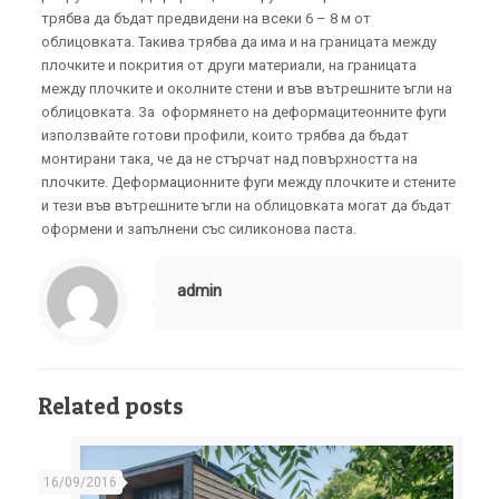
трябва да бъдат предвидени на всеки 6 – 8 м от
облицовката. Такива трябва да има и на границата между
плочките и покрития от други материали, на границата
между плочките и околните стени и във вътрешните ъгли на
облицовката. За оформянето на деформацитеонните фуги
използвайте готови профили, които трябва да бъдат
монтирани така, че да не стърчат над повърхността на
плочките. Деформационните фуги между плочките и стените
и тези във вътрешните ъгли на облицовката могат да бъдат
оформени и запълнени със силиконова паста.
admin
Related posts
16/09/2016