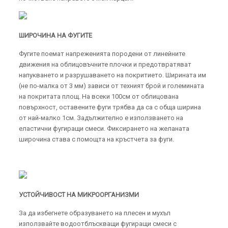
ШИРОЧИНА НА ФУГИТЕ
Фугите поемат напреженията породени от линейните
движения на облицовъчните плочки и предотвратяват
напукването и разрушаването на покритието. Ширината им
(не по-малка от 3 мм) зависи от техният брой и големината
на покритата площ. На всеки 100см от облицована
повърхност, оставените фуги трябва да са с обща ширина
от най-малко 1см. Задължително е използването на
еластични фугиращи смеси. Фиксирането на желаната
широчина става с помощта на кръстчета за фуги.
УСТОЙЧИВОСТ НА МИКРООРГАНИЗМИ
За да избегнете образуването на плесен и мухъл
използвайте водоотблъскващи фугиращи смеси с