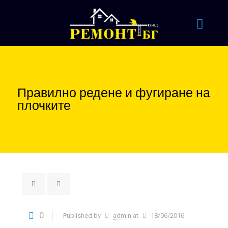
Правилно редене и фугиране на
плочките
0
Published by
admin
at
18/06/2016