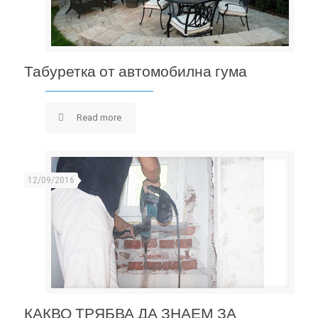
Табуретка от автомобилна гума
Табуретка от автомобилна гума
Read more
12/09/2016
КАКВО ТРЯБВА ДА ЗНАЕМ ЗА ВЪТРЕШНАТА
ТОПЛОИЗОЛАЦИЯ
КАКВО ТРЯБВА ДА ЗНАЕМ ЗА