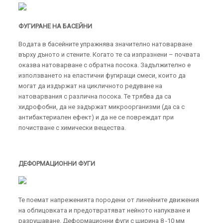
ФУГИРАНЕ НА БАСЕЙНИ
Водата в басейните упражнява значително натоварване
върху дъното и стените. Когато те са изпразнени – почвата
оказва натоварване с обратна посока. Задължително е
използването на еластични фугиращи смеси, които да
могат да издържат на цикличното редуване на
натоварвания с различна посока. Те трябва да са
хидрофобни, да не задържат микроорганизми (да са с
антибактериален ефект) и да не се повреждат при
почистване с химически вещества.
ДЕФОРМАЦИОННИ ФУГИ
Те поемат напреженията породени от линейните движения
на облицовката и предотвратяват нейното напукване и
разрушаване. Деформационни фуги с ширина 8 -10 мм