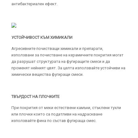
антибактериален ефект.
УСТОЙЧИВОСТ КЪМ ХИМИКАЛИ
Агресивните почистващи химикали и препарати,
използвани за почистване на керамичните покрития могат
да разрушат структурата на фугиращите смеси и да
променят нейният цвят. За целта използвайте устойчиви на
химически вещества фугиращи смеси.
ТВЪРДОСТ НА ПЛОЧКИТЕ
При покрития от меки естествени камъни, стъклени тухли
или плочки които са податливи на надраскване
използвайте фина по състав фугираща смес.