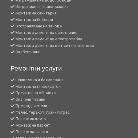
Изграждане на водопроводи
Изграждане на канализации
Монтаж на санитария
Монтаж на бойлери
Отстраняване на течове
Монтаж и ремонт на осветление
Монтаж и ремонт на електротабла
Монтаж и ремонт на контакти и ключове
Окабеляване
Ремонтни услуги
Шпакловка и боядисване
Монтаж на гипсокартон
Предстенна обшивка
Окачени тавани
Преградни стени
Фаянс, теракот, гранитогрес
Лепене на камък
Монтаж на паркет
Лепене на тапети