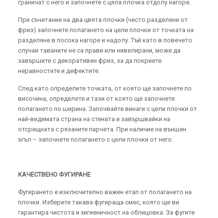
граничат с него и започнете с цяла плочка отдолу нагоре.
При съчетание на два цвята плочки (често разделени от
фриз) започнете полагането на цели плочки от точката на
разделяне в посока нагоре и надолу. Тъй като в повечето
случаи таваните не са прави или нивелирани, може да
завършите с декоративен фриз, за да покриете
неравностите и дефектите.
След като определите точката, от която ще започнете по
височина, определете и тази от която ще започнете
полагането по ширина. Започвайте винаги с цели плочки от
най-видимата страна на стената и завършвайки на
отсрещната с рязаните парчета. При наличие на външен
ъгъл – започнете полагането с цели плочки от него.
КАЧЕСТВЕНО ФУГИРАНЕ
Фугирането е изключително важен етап от полагането на
плочки. Изберете такава фугираща смес, която ще ви
гарантира чистота и хигиеничност на облицовка. За фугите