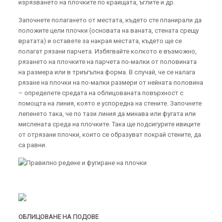
изрязването на плочките по краищата, ъглите и др.
Започнете полагането от местата, където сте планирали да
положите цели плочки (основата на ваната, стената срещу
вратата) и оставете за накрая местата, където ще се
полагат рязани парчета. Избягвайте колкото е възможно,
рязането на плочките на парчета по-малки от половината
на размера или в триъгълна форма. В случай, че се налага
рязане на плочки на по-малки размери от нейната половина
– определете средата на облицованата повърхност с
помощта на линия, която е успоредна на стените. Започнете
лепенето така, че по тази линия да минава или фугата или
мислената среда на плочките. Така ще подсигурите ивиците
от отрязани плочки, които се образуват покрай стените, да
са равни.
ОБЛИЦОВАНЕ НА ПОДОВЕ