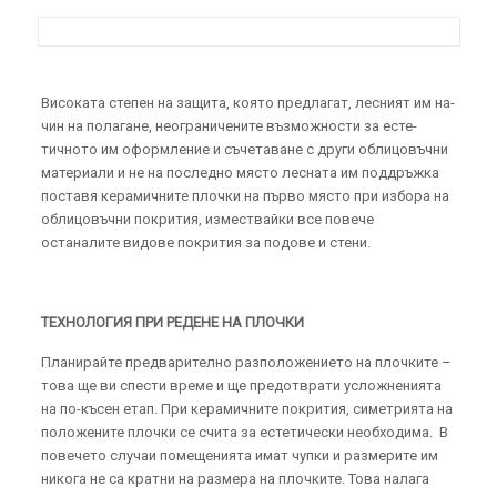
Високата степен на защита, която предлагат, лесният им на­
чин на полагане, неограничените възможности за есте­
тичното им оформление и съчетаване с други обли­цо­въчни
материали и не на последно място лесната им поддръжка
поставя кера­мич­ните плочки на първо място при избора на
облицовъчни покрития, измествайки все по­вече
останалите видове покрития за подове и стени.
ТЕХНОЛОГИЯ ПРИ РЕДЕНЕ НА ПЛОЧКИ
Планирайте предварително разположението на плочките –
това ще ви спести време и ще предотврати усложненията
на по-късен етап. При керамичните покрития, симетрията на
положените плочки се счита за естетически необходима. В
повечето случаи помещенията имат чупки и размерите им
никога не са кратни на размера на плочките. Това налага