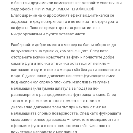
в банята и други мокри помещения използвайте еластична и
хидрофобна ФУГИРАЩИ СМЕСИ ТЕРАФЛЕКС®.
Благодарение на хидрофобният ефект водните капки се
задържат върху повърхността и не попиват в структурата
на фугата. Така се предотвратява развитието на
микроорганизми и фугите остават чисти.
Разбъркайте добре сместа с миксер на бавни обороти до
получаването на еднакъв, хомогенен цвят. След като
отстраните всички кръстчета за фуги и почистите добре
самите фуги и плочки от всички остатъци от лепило –
навлажнете фугите леко с мокра гъба без да ги запълвате с
вода. С диагонални движения нанесете фугиращата смес
под наклон 45° спрямо плочките. Използвайте гумена
маламашка (или гумена шпатула за пода) за по-
равномерното разпределение на фугиращата смес. След
това отстранете остатъка от сместа – отново с
диагонално движение този път при наклон от 90° на
маламашката спрямо повърхността. След като фугиращата
смес започне леко да изсъхва – почистете повърхността и
оформете фугата с леко навлажнена гъба. Финалното
почистване направете с мек парцал.