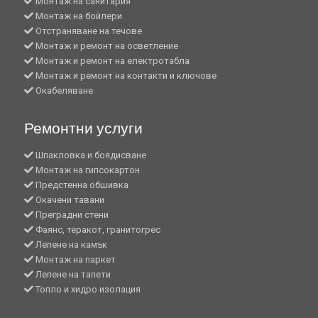
Монтаж на санитария
Монтаж на бойлери
Отстраняване на течове
Монтаж и ремонт на осветление
Монтаж и ремонт на електротабла
Монтаж и ремонт на контакти и ключове
Окабеляване
Ремонтни услуги
Шпакловка и боядисване
Монтаж на гипсокартон
Предстенна обшивка
Окачени тавани
Преградни стени
Фаянс, теракот, гранитогрес
Лепене на камък
Монтаж на паркет
Лепене на тапети
Топло и хидро изолация