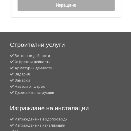
Изращане
Строителни услуги
Бетонови дейности
Кофражни дейности
Арматурни дейности
Зидария
Замаски
Навеси от дърво
Дървени конструкции
Изграждане на инсталации
Изграждане на водопроводи
Изграждане на канализации