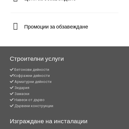
Промоции за обзавеждане
Строителни услуги
Бетонови дейности
Кофражни дейности
Арматурни дейности
Зидария
Замаски
Навеси от дърво
Дървени конструкции
Изграждане на инсталации