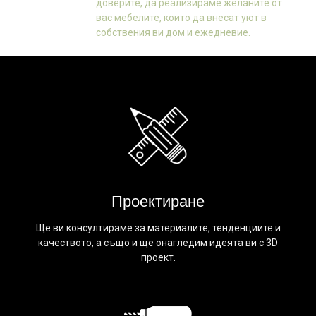
доверите, да реализираме желаните от
вас мебелите, които да внесат уют в
собствения ви дом и ежедневие.
Проектиране
Ще ви консултираме за материалите, тенденциите и
качеството, а също и ще онагледим идеята ви с 3D
проект.