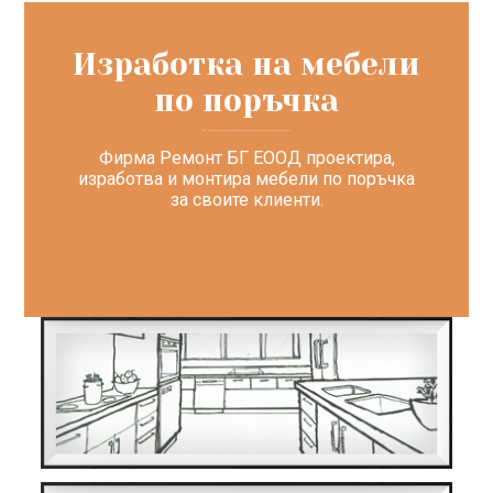
Изработка на мебели
по поръчка
Фирма Ремонт БГ ЕООД проектира,
изработва и монтира мебели по поръчка
за своите клиенти.