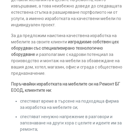
извършваме, а това неизбежно доведе до следващата
естествена стъпка в разширяване портфолиото ни от
услуги, а именно изработката на качествени мебели по
индивидуален проект.
За да предложим наистина качествена изработка на
мебелите за своите клиенти
изградихме собствен цех
оборудван със специализирано технологично
оборудване
и разполагаме с кадрови потенциал за
производство и монтаж на мебели за обзавеждане на
вашия дом, хотел, магазин, офис и сграда с обществено
предназначение.
Поръчвайки изработката на мебелите си на Ремонт БГ
ЕООД, клиентите ни:
спестяват време в търсене на подходяща фирма
за изработка на мебелите си;
спестяват ненужно напрежение в разговори и
запознаване на други хора с целите и идеите им за
ремонта;