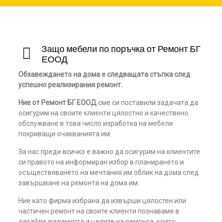
Защо мебели по поръчка от Ремонт БГ
ЕООД
Обзавеждането на дома е следващата стъпка след
успешно реализирания ремонт.
Ние от Ремонт БГ ЕООД
сме си поставили задачата да
осигурим на своите клиенти цялостно и качествено
обслужване в това число изработка на мебели
покриващи очакванията им.
За нас преди всичко е важно да осигурим на клиентите
си правото на информиран избор в планирането и
осъществяването на мечтания им облик на дома след
завършване на ремонта на дома им.
Ние като фирма избрана да извърши цялостен или
частичен ремонт на своите клиенти познаваме в
детайли желанията и целите на ремонта, които