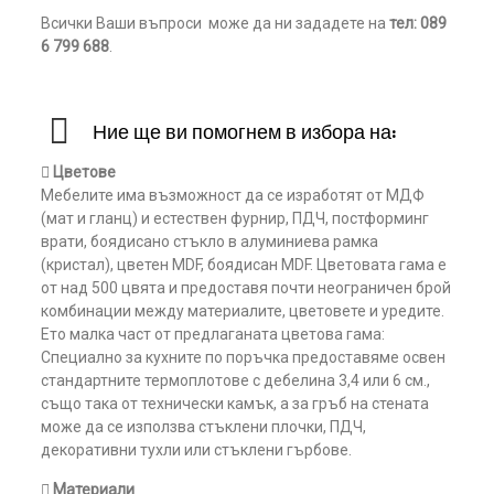
Всички Ваши въпроси може да ни зададете на
тел: 089
6 799 688
.
Ние ще ви помогнем в избора на:
 Цветове
Мебелите има възможност да се изработят от МДФ
(мат и гланц) и естествен фурнир, ПДЧ, постформинг
врати, боядисано стъкло в алуминиева рамка
(кристал), цветен MDF, боядисан MDF. Цветовата гама е
от над 500 цвята и предоставя почти неограничен брой
комбинации между материалите, цветовете и уредите.
Ето малка част от предлаганата цветова гама:
Специално за кухните по поръчка предоставяме освен
стандартните термоплотове с дебелина 3,4 или 6 см.,
също така от технически камък, а за гръб на стената
може да се използва стъклени плочки, ПДЧ,
декоративни тухли или стъклени гърбове.
 Материали