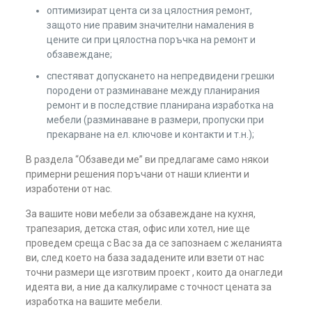
оптимизират цента си за цялостния ремонт,
защото ние правим значителни намаления в
цените си при цялостна поръчка на ремонт и
обзавеждане;
спестяват допускането на непредвидени грешки
породени от разминаване между планирания
ремонт и в последствие планирана изработка на
мебели (разминаване в размери, пропуски при
прекарване на ел. ключове и контакти и т.н.);
В раздела “Обзаведи ме” ви предлагаме само някои
примерни решения поръчани от наши клиенти и
изработени от нас.
За вашите нови мебели за обзавеждане на кухня,
трапезария, детска стая, офис или хотел, ние ще
проведем среща с Вас за да се запознаем с желанията
ви, след което на база зададените или взети от нас
точни размери ще изготвим проект , които да онагледи
идеята ви, а ние да калкулираме с точност цената за
изработка на вашите мебели.