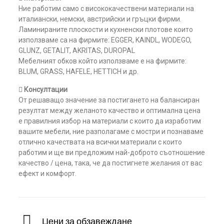
Ние работим само с висококачествени материали на
италиански, немски, австрийски и гръцки фирми.
Ламинираните плоскости и кухненски плотове които
използваме са на фирмите: EGGER, KAINDL, WODEGO,
GLUNZ, GETALIT, AKRITAS, DUROPAL
Мебелният обков който използваме е на фирмите:
BLUM, GRASS, HAFELE, HETTICH и др.
 Консултации
От решаващо значение за постигането на балансиран
резултат между желаното качество и оптимална цена
е правилния избор на материали с които да изработим
вашите мебели, ние разполагаме с мостри и познаваме
отлично качествата на всички материали с които
работим и ще ви предложим най-доброто съотношение
качество / цена, така, че да постигнете желания от вас
ефект и комфорт.
Цени за обзавеждане