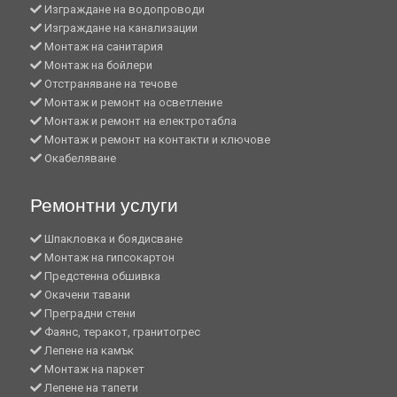
Изграждане на водопроводи
Изграждане на канализации
Монтаж на санитария
Монтаж на бойлери
Отстраняване на течове
Монтаж и ремонт на осветление
Монтаж и ремонт на електротабла
Монтаж и ремонт на контакти и ключове
Окабеляване
Ремонтни услуги
Шпакловка и боядисване
Монтаж на гипсокартон
Предстенна обшивка
Окачени тавани
Преградни стени
Фаянс, теракот, гранитогрес
Лепене на камък
Монтаж на паркет
Лепене на тапети