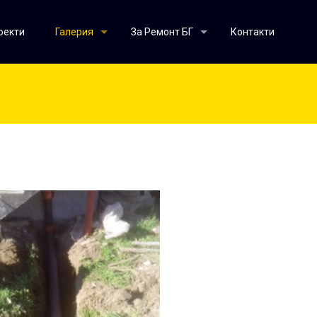
оекти
Галерия
За Ремонт БГ
Контакти