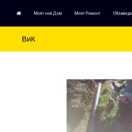
Моят нов Дом
Моят Ремонт
Обзаведи
ВиК