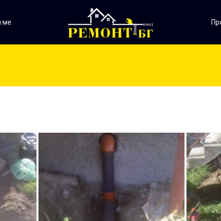
 ме
Пр